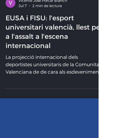
Vicente José Porcar Blanch
Jul 7
2 min de lectura
EUSA i FISU: l'esport
universitari valencià, llest per
a l'assalt a l'escena
internacional
La projecció internacional dels
deportistes universitaris de la Comunitat
Valenciana de de cara als esdeveniments
que es disputaran al llarg d'aquest estiu,
aconseguirà una presència sobresalient
en les pròximes cites de l'Associació
Europea d'Esports Universitaris (EUSA) i
els mundials de la Federació
Internacional d'Esports Universitaris