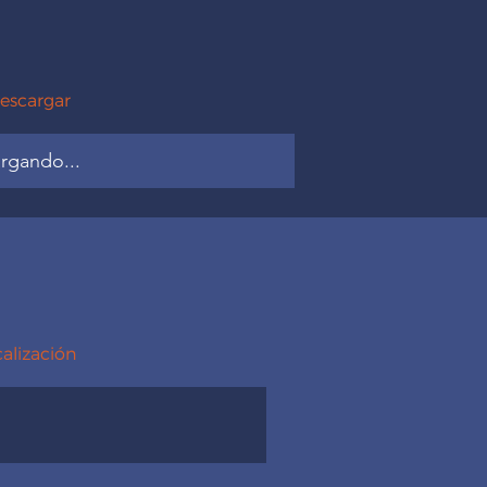
escargar
rgando...
calización