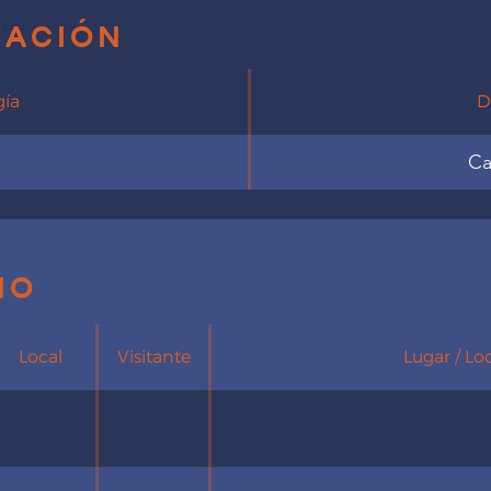
ación
gía
D
Ca
io
Local
Visitante
Lugar / Lo