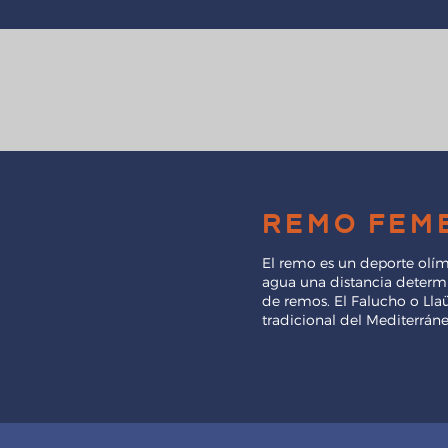
remo fem
El remo es un deporte olím
agua una distancia deter
de remos. El Falucho o Lla
tradicional del Mediterráne