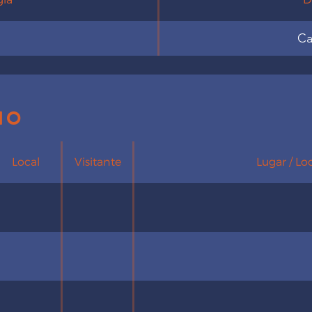
Ca
io
Local
Visitante
Lugar / Lo