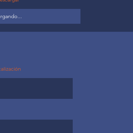
rgando...
calización