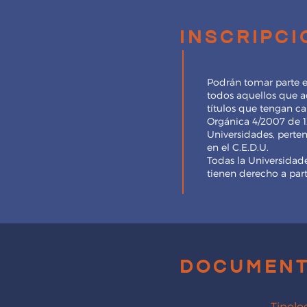
inscripc
Podrán tomar parte 
todos aquellos que ac
títulos que tengan cará
Orgánica 4/2007 de 1
Universidades, perte
en el C.E.D.U.
Todas la Universidad
tienen derecho a parti
document
Tipolo