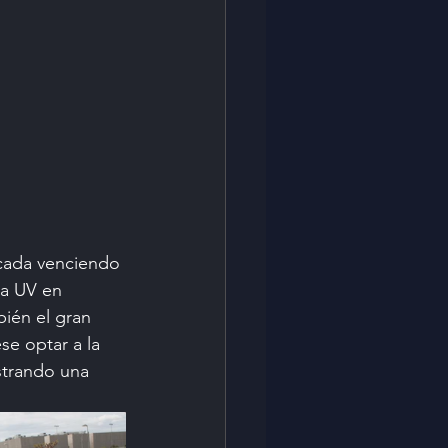
icada venciendo 
la UV en 
bién el gran 
e optar a la 
strando una 