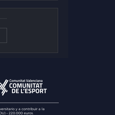
CADU consolidan su
razgo en los CEU 2026:
medallas y una apuesta
e por la
rnacionalización
itario y a contribuir a la
U) – 220.000 euros.