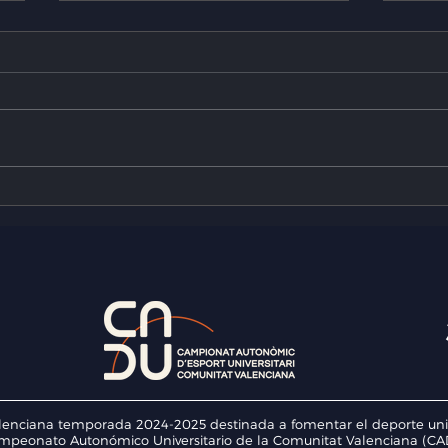
El Pleno del CADU se reúne
Los 
en la UJI para cerrar el curso
lide
y planificar la temporada
129 
2026-2027
firm
inte
enciana temporada 2024-2025 destinada a fomentar el deporte univers
mpeonato Autonómico Universitario de la Comunitat Valenciana (CAD