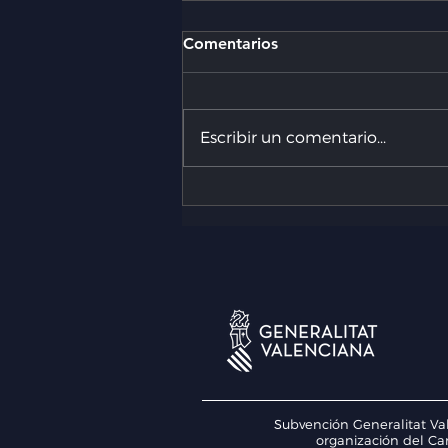
Comentarios
Escribir un comentario...
EUSA y FISU: El deporte
universitario valenciano,
listo para asaltar la escena
internacional
Subvención Generalitat Val
organización del Ca