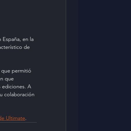
 España, en la 
cterístico de 
 que permitió 
ón que 
 ediciones. A 
su colaboración 
de Ultimate
.