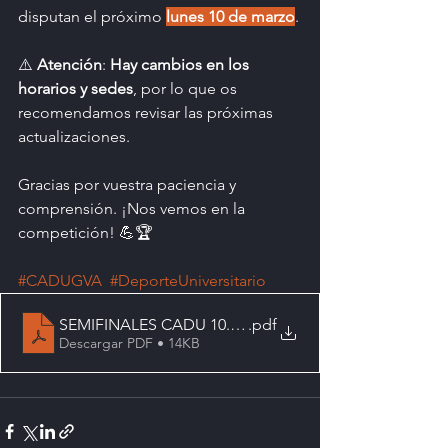
disputan el próximo 
lunes 10 de marzo
.
⚠️ 
Atención
: 
Hay cambios en los 
horarios y sedes
, por lo que os 
recomendamos revisar las próximas 
actualizaciones.
Gracias por vuestra paciencia y 
comprensión. ¡Nos vemos en la 
competición! 💪🏆
#CADUGVA
#DeporteUniversitario
SEMIFINALES CADU 10.03.20251 (1) (1)
.pdf
Descargar PDF • 14KB