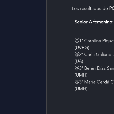
Los resultados de 
P
Senior A femenino:
🥇1ª Carolina Pique
(UVEG)
🥈2ª Carla Galiano
(UA)
🥉3ª Belén Díaz Sá
(UMH)
🥉3ª María Cerdá C
(UMH)