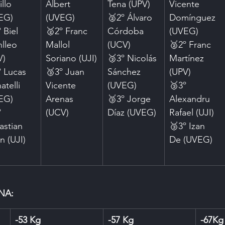
llo 
Albert 
Tena (UPV)
Vicente 
EG)
(UVEG)
🥈2º Álvaro 
Domínguez 
 Biel 
🥈2º Franc 
Córdoba 
(UVEG)
lleo 
Mallol 
(UCV)
🥈2º Franc 
V)
Soriano (UJI)
🥉3º Nicolás 
Martínez 
º Lucas 
🥉3º Juan 
Sánchez 
(UPV)
atelli 
Vicente 
(UVEG)
🥉3º 
EG)
Arenas 
🥉3º Jorge 
Alexandru 
 
(UCV)
Díaz (UVEG)
Rafael (UJI)
astian 
🥉3º Izan 
an (UJI)
De (UVEG)
NA:
-53 Kg
-57 Kg
-67Kg