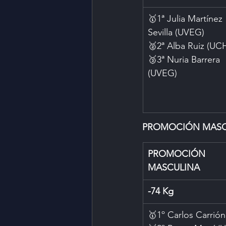
🥇1ª Julia Martínez 
Sevilla (UVEG)
🥈2ª Alba Ruiz (UC
🥉3ª Nuria Barrera 
(UVEG)
PROMOCIÓN MASC
PROMOCIÓN
MASCULINA
-74 Kg
🥇1º Carlos Carrión