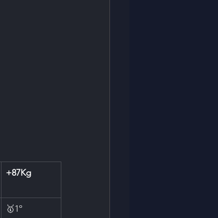
+87Kg
🥇1º 