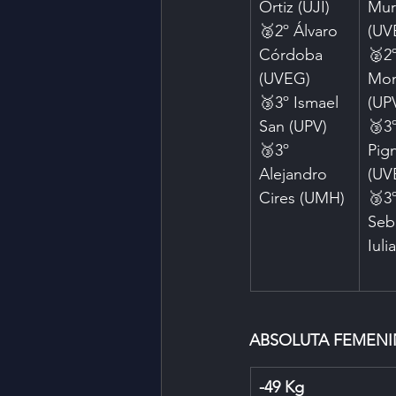
Ortiz (UJI)
Muri
🥈2º Álvaro 
(UV
Córdoba 
🥈2º
(UVEG)
Mon
🥉3º Ismael 
(UP
San (UPV)
🥉3
🥉3º 
Pign
Alejandro 
(UV
Cires (UMH)
🥉3º
Seb
Iuli
ABSOLUTA FEMENI
-49 Kg