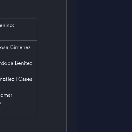
enino:
 Rosa Giménez 
rdoba Benítez 
nzález i Cases 
Gomar 
)