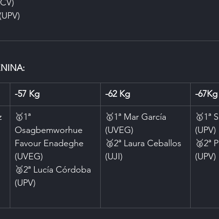
UCV)
(UPV)
NINA:
-57 Kg
-62 Kg
-67Kg
z 
🥇1ª 
🥇1ª Mar García 
🥇1ª 
Osagbemworhue 
(UVEG)
(UPV)
Favour Enadeghe 
🥈2ª Laura Ceballos 
🥈2ª P
(UVEG)
(UJI)
(UPV)
🥈2ª Lucía Córdoba 
(UPV)