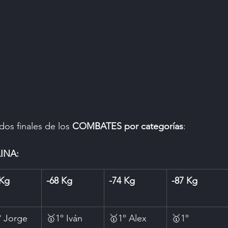
dos finales de los 
COMBATES
por categorías
:
INA:
 Kg
-68 Kg
-74 Kg
-87 Kg
º Jorge 
🥇1º Iván 
🥇1º Alex 
🥇1º 