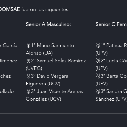
OOMSAE
 fueron los siguientes:
Senior A Masculino:
Senior C Fem
r García 
🥇1º Mario Sarmiento 
🥇1ª Patricia
Alonso (UA)
(UPV)
 Jimenez 
🥈2º Samuel Solaz Ramírez 
🥈2ª Lucía Có
(UVEG)
(UPV)
nchez 
🥉3º David Vergara 
🥉3ª Berta Go
Figueroa (UCV)
(UPV)
ollado 
🥉3º Juan Vicente Arenas 
🥉3ª Sandra 
González (UCV)
Sánchez (UPV