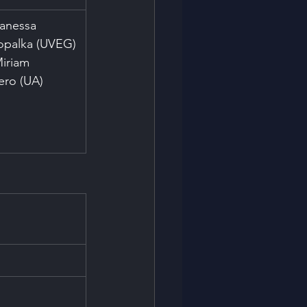
Vanessa 
opalka (UVEG)
iriam 
ero (UA)