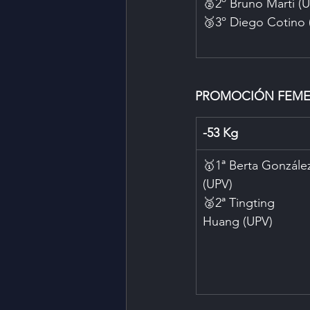
🥈2º Bruno Martí (
🥉3º Diego Cotino 
PROMOCIÓN FEME
-53 Kg
🥇1ª Berta Gonzále
(UPV)
🥈2ª Tingting 
Huang (UPV)