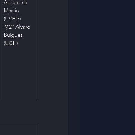
Alejandro 
Martín 
(UVEG)
🥈2º Álvaro 
Buigues 
(UCH)