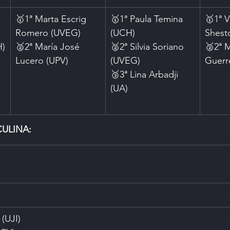
🥇1ª Marta Escrig 
🥇1ª Paula Temina 
🥇1ª 
Romero (UVEG)
(UCH)
Shest
H)
🥈2ª María José 
🥈2ª Silvia Soriano 
🥈2ª M
Lucero (UPV)
(UVEG)
Guerr
🥉3ª Lina Arbadji 
(UA)
ULINA:
 (UJI)